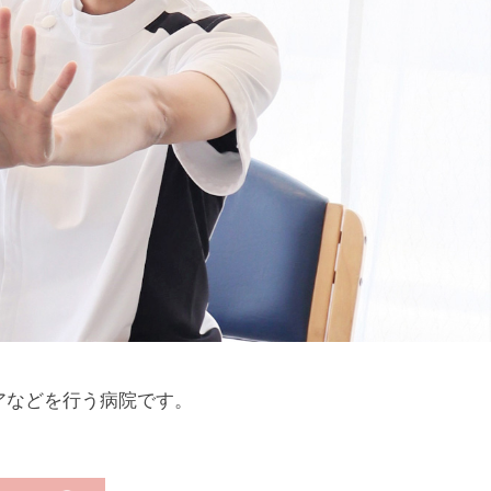
大切にしたい
手のぬくもりを
寄り添う心。
伝えたい。
アなどを行う病院です。