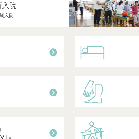
育入院
期入院
病
VT
®