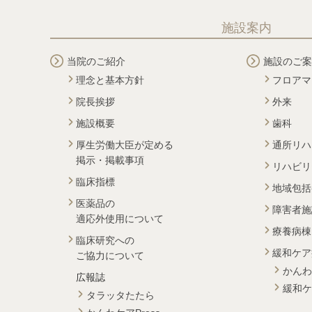
施設案内
当院のご紹介
施設のご案
理念と基本方針
フロアマ
院長挨拶
外来
施設概要
歯科
厚生労働大臣が定める
通所リハ
掲示・掲載事項
リハビリ
臨床指標
地域包括
医薬品の
障害者施
適応外使用について
療養病棟
臨床研究への
緩和ケア
ご協力について
かんわ
広報誌
緩和ケ
タラッタたたら