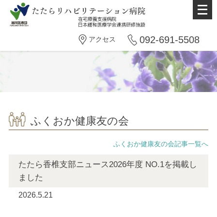
メ
ニ
ュ
092-691-5508
アクセス
ー
を
開
く
ふくおか健康友の会
ふくおか健康友の会記事一覧へ
たたら香椎支部ニュース2026年度 NO.1を掲載し
ました
2026.5.21