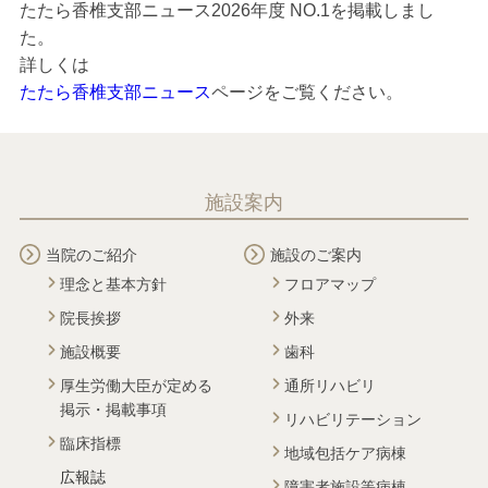
たたら香椎支部ニュース2026年度 NO.1を掲載しまし
た。
詳しくは
たたら香椎支部ニュース
ページをご覧ください。
施設案内
当院のご紹介
施設のご案内
理念と基本方針
フロアマップ
院長挨拶
外来
施設概要
歯科
厚生労働大臣が定める
通所リハビリ
掲示・掲載事項
リハビリテーション
臨床指標
地域包括ケア病棟
広報誌
障害者施設等病棟