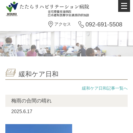
メ
ニ
ュ
092-691-5508
アクセス
ー
を
開
く
緩和ケア日和
緩和ケア日和記事一覧へ
梅雨の合間の晴れ
2025.6.17