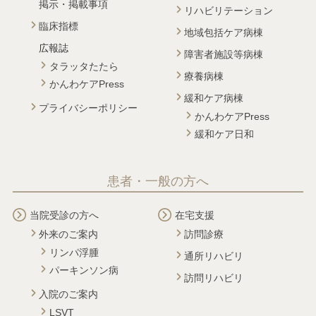
掲示・掲載事項
リハビリテーション
臨床指標
地域包括ケア病棟
広報誌
障害者施設等病棟
タラッタたたら
療養病棟
かんわケアPress
緩和ケア病棟
プライバシーポリシー
かんわケアPress
緩和ケア日和
患者・一般の方へ
当院受診の方へ
在宅支援
外来のご案内
訪問診療
リンパ浮腫
通所リハビリ
パーキンソン病
訪問リハビリ
入院のご案内
LSVT