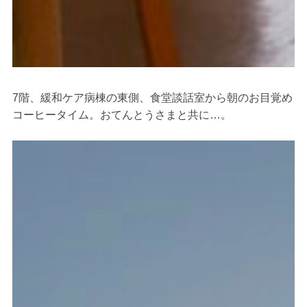
7階、緩和ケア病棟の東側、食堂談話室から朝のお目覚め
コーヒータイム。おてんとうさまと共に…。