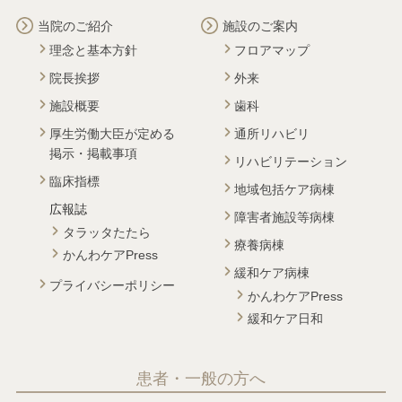
当院のご紹介
施設のご案内
理念と基本方針
フロアマップ
院長挨拶
外来
施設概要
歯科
厚生労働大臣が定める
通所リハビリ
掲示・掲載事項
リハビリテーション
臨床指標
地域包括ケア病棟
広報誌
障害者施設等病棟
タラッタたたら
療養病棟
かんわケアPress
緩和ケア病棟
プライバシーポリシー
かんわケアPress
緩和ケア日和
患者・一般の方へ