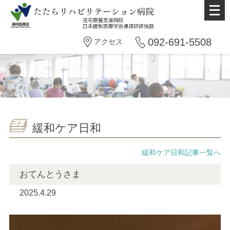
メ
ニ
ュ
092-691-5508
アクセス
ー
を
開
く
緩和ケア日和
緩和ケア日和記事一覧へ
おてんとうさま
2025.4.29