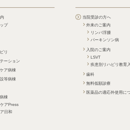
内
当院受診の方へ
ップ
外来のご案内
リンパ浮腫
パーキンソン病
入院のご案内
ビリ
LSVT
テーション
疾患別リハビリ教育
ケア病棟
歯科
設等病棟
無料低額診療
医薬品の適応外使用に
病棟
ケアPress
ア日和