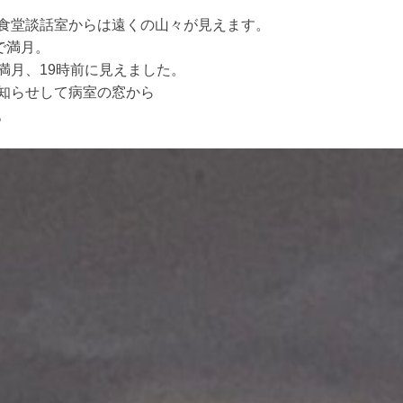
食堂談話室からは遠くの山々が見えます。
で満月。
満月、19時前に見えました。
知らせして病室の窓から
。