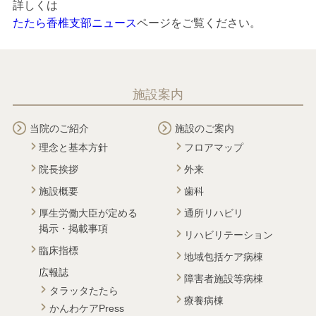
詳しくは
たたら香椎支部ニュース
ページをご覧ください。
施設案内
当院のご紹介
施設のご案内
理念と基本方針
フロアマップ
院長挨拶
外来
施設概要
歯科
厚生労働大臣が定める
通所リハビリ
掲示・掲載事項
リハビリテーション
臨床指標
地域包括ケア病棟
広報誌
障害者施設等病棟
タラッタたたら
療養病棟
かんわケアPress