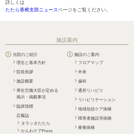
詳しくは
たたら香椎支部ニュース
ページをご覧ください。
施設案内
当院のご紹介
施設のご案内
理念と基本方針
フロアマップ
院長挨拶
外来
施設概要
歯科
厚生労働大臣が定める
通所リハビリ
掲示・掲載事項
リハビリテーション
臨床指標
地域包括ケア病棟
広報誌
障害者施設等病棟
タラッタたたら
療養病棟
かんわケアPress