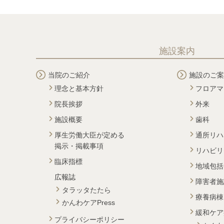
施設案内
当院のご紹介
施設のご案
理念と基本方針
フロアマ
院長挨拶
外来
施設概要
歯科
厚生労働大臣が定める
通所リハ
掲示・掲載事項
リハビリ
臨床指標
地域包括
広報誌
障害者施
タラッタたたら
療養病棟
かんわケアPress
緩和ケア
プライバシーポリシー