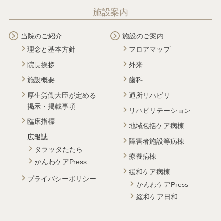
施設案内
当院のご紹介
施設のご案内
理念と基本方針
フロアマップ
院長挨拶
外来
施設概要
歯科
厚生労働大臣が定める
通所リハビリ
掲示・掲載事項
リハビリテーション
臨床指標
地域包括ケア病棟
広報誌
障害者施設等病棟
タラッタたたら
療養病棟
かんわケアPress
緩和ケア病棟
プライバシーポリシー
かんわケアPress
緩和ケア日和