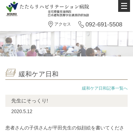
メ
ニ
ュ
092-691-5508
アクセス
ー
を
開
く
緩和ケア日和
緩和ケア日和記事一覧へ
先生にそっくり!
2020.5.12
患者さんの子供さんが平田先生の似顔絵を書いてくださ