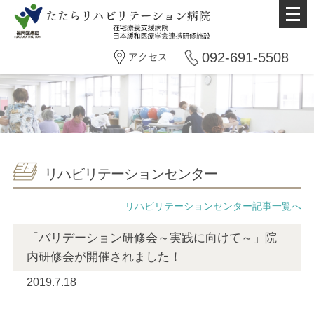
メ
ニ
ュ
092-691-5508
アクセス
ー
を
開
く
リハビリテーションセンター
リハビリテーションセンター記事一覧へ
「バリデーション研修会～実践に向けて～」院
内研修会が開催されました！
2019.7.18